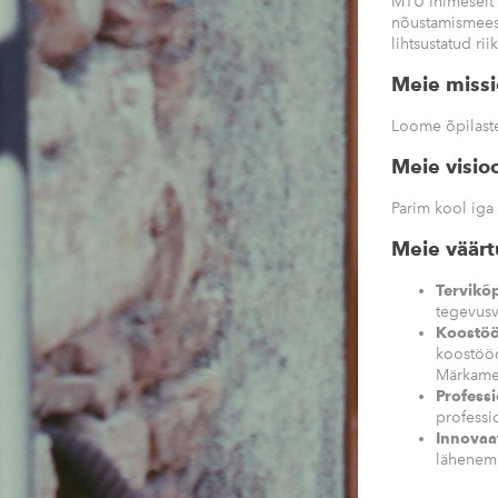
MTÜ Inimeselt 
nõustamismeesk
lihtsustatud r
Meie missi
Loome õpilast
Meie visio
Parim kool iga
Meie väärt
Tervikõ
tegevusv
Koostö
koostööd
Märkame 
Profess
professi
Innovaat
lähenemi