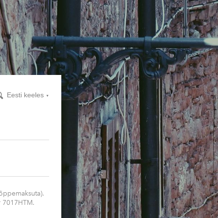
Eesti keeles
▼
 õppemaksuta).
 nr 7017HTM.