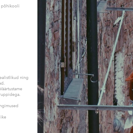
 põhikooli
ealistlikud ning
ad.
 Väärtustame
ruppidega.
ingimused
like