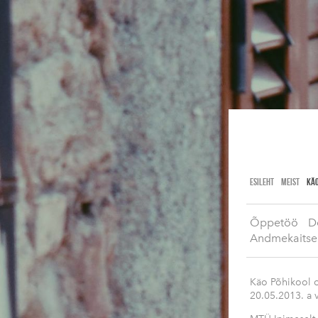
ESILEHT
MEIST
KÄO
Õppetöö
D
Andmekaitse
Käo Põhikool 
20.05.2013. a 