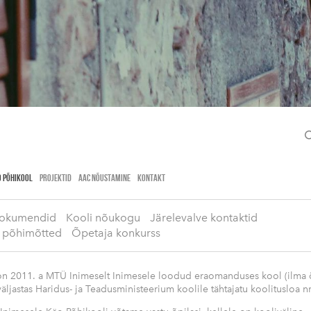
Inimeselt Inimesele
 PÕHIKOOL
PROJEKTID
AAC NÕUSTAMINE
KONTAKT
okumendid
Kooli nõukogu
Järelevalve kontaktid
 põhimõtted
Õpetaja konkurss
on 2011. a MTÜ Inimeselt Inimesele loodud eraomanduses kool (ilma
väljastas Haridus- ja Teadusministeerium koolile tähtajatu koolitusloa