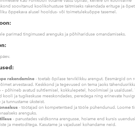
Inimesele Käo Põhikooli võtame vastu õpilasi, kellele on kooliväline
ond soovitanud koolikohustuse täitmiseks rakendada erituge ja õpet
iikliku õppekava alusel hooldus- või toimetulekuõppe tasemel.
oon:
ele parimad tingimused arenguks ja põhihariduse omandamiseks.
on:
 päev.
used:
ppe rakendamine
- toetab õpilase terviklikku arengut. Eesmärgid on r
õimet arvestavad. Keskkond ja tegevused on tema jaoks tähendusrikk
ö
– põhineb avatud suhtlemisel, kokkulepetel, hoolimisel ja usaldusel.
 kooli ja tugikeskuse meeskondades, peredega ning erinevate huvig
ja tunnustame üksteist.
ionaalsus
- töötajad on kompetentsed ja tööle pühendunud. Loome t
onaalseks arenguks.
ilisus
- panustades valdkonna arengusse, hoiame end kursis uuendus
ste ja meetoditega. Kasutame ja vajadusel kohandame neid.