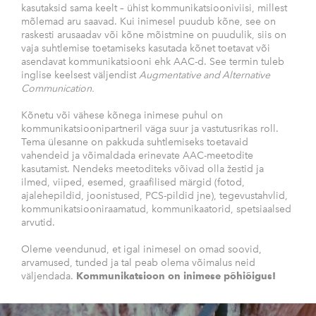
kasutaksid sama keelt – ühist kommunikatsiooniviisi, millest
mõlemad aru saavad. Kui inimesel puudub kõne, see on
raskesti arusaadav või kõne mõistmine on puudulik, siis on
vaja suhtlemise toetamiseks kasutada kõnet toetavat või
asendavat kommunikatsiooni ehk AAC-d. See termin tuleb
inglise keelsest väljendist
Augmentative and Alternative
Communication.
Kõnetu või vähese kõnega inimese puhul on
kommunikatsioonipartneril väga suur ja vastutusrikas roll.
Tema ülesanne on pakkuda suhtlemiseks toetavaid
vahendeid ja võimaldada erinevate AAC-meetodite
kasutamist. Nendeks meetoditeks võivad olla žestid ja
ilmed, viiped, esemed, graafilised märgid (fotod,
ajalehepildid, joonistused, PCS-pildid jne), tegevustahvlid,
kommunikatsiooniraamatud, kommunikaatorid, spetsiaalsed
arvutid.
Oleme veendunud, et igal inimesel on omad soovid,
arvamused, tunded ja tal peab olema võimalus neid
väljendada.
Kommunikatsioon on inimese põhiõigus!