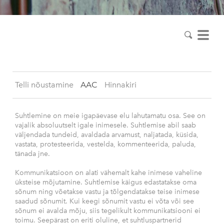
Inimeselt Inimesele
Telli nõustamine
AAC
Hinnakiri
Suhtlemine on meie igapäevase elu lahutamatu osa. See on
vajalik absoluutselt igale inimesele. Suhtlemise abil saab
väljendada tundeid, avaldada arvamust, naljatada, küsida,
vastata, protesteerida, vestelda, kommenteerida, paluda,
tänada jne.
Kommunikatsioon on alati vähemalt kahe inimese vaheline
üksteise mõjutamine. Suhtlemise käigus edastatakse oma
sõnum ning võetakse vastu ja tõlgendatakse teise inimese
saadud sõnumit. Kui keegi sõnumit vastu ei võta või see
sõnum ei avalda mõju, siis tegelikult kommunikatsiooni ei
toimu. Seepärast on eriti oluline, et suhtluspartnerid