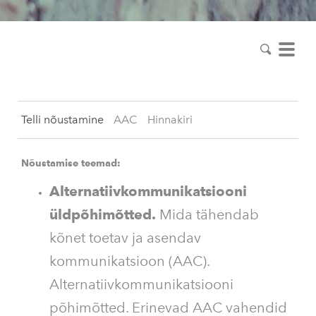
Inimeselt Inimesele
Telli nõustamine
AAC
Hinnakiri
Nõustamise teemad:
Alternatiivkommunikatsiooni
üldpõhimõtted.
Mida tähendab
kõnet toetav ja asendav
kommunikatsioon (AAC).
Alternatiivkommunikatsiooni
põhimõtted. Erinevad AAC vahendid