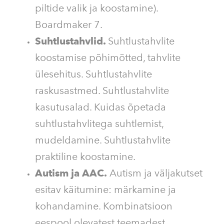
piltide valik ja koostamine).
Boardmaker 7.
Suhtlustahvlid.
Suhtlustahvlite
koostamise põhimõtted, tahvlite
ülesehitus. Suhtlustahvlite
raskusastmed. Suhtlustahvlite
kasutusalad. Kuidas õpetada
suhtlustahvlitega suhtlemist,
mudeldamine. Suhtlustahvlite
praktiline koostamine.
Autism ja AAC.
Autism ja väljakutset
esitav käitumine: märkamine ja
kohandamine. Kombinatsioon
eespool olevatest teemadest