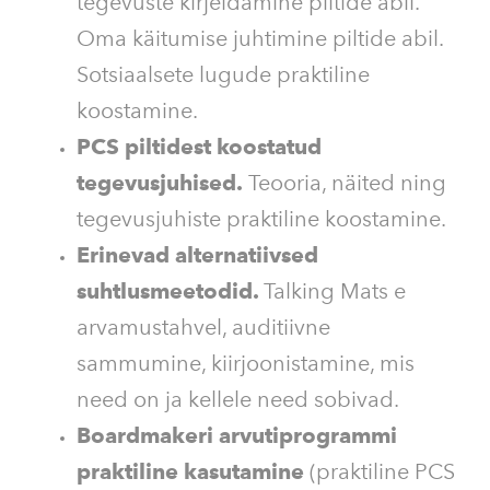
tegevuste kirjeldamine piltide abil.
Oma käitumise juhtimine piltide abil.
Sotsiaalsete lugude praktiline
koostamine.
PCS piltidest koostatud
tegevusjuhised.
Teooria, näited ning
tegevusjuhiste praktiline koostamine.
Erinevad alternatiivsed
suhtlusmeetodid.
Talking Mats e
arvamustahvel, auditiivne
sammumine, kiirjoonistamine, mis
need on ja kellele need sobivad.
Boardmakeri arvutiprogrammi
praktiline kasutamine
(praktiline PCS