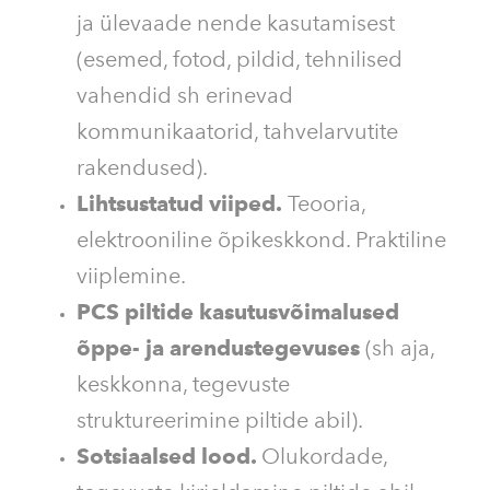
ja ülevaade nende kasutamisest
(esemed, fotod, pildid, tehnilised
vahendid sh erinevad
kommunikaatorid, tahvelarvutite
rakendused).
Lihtsustatud viiped.
Teooria,
elektrooniline õpikeskkond. Praktiline
viiplemine.
PCS piltide kasutusvõimalused
õppe- ja arendustegevuses
(sh aja,
keskkonna, tegevuste
struktureerimine piltide abil).
Sotsiaalsed lood.
Olukordade,