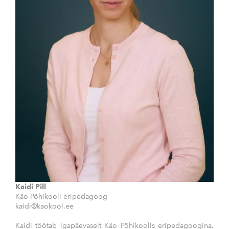
Kaidi Pill
Käo Põhikooli eripedagoog
kaidi@kaokool.ee
Kaidi töötab igapäevaselt Käo Põhikoolis eripedagoogina.