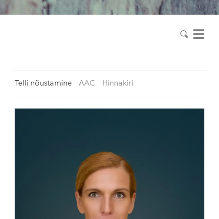
Inimeselt Inimesele
Telli nõustamine
AAC
Hinnakiri