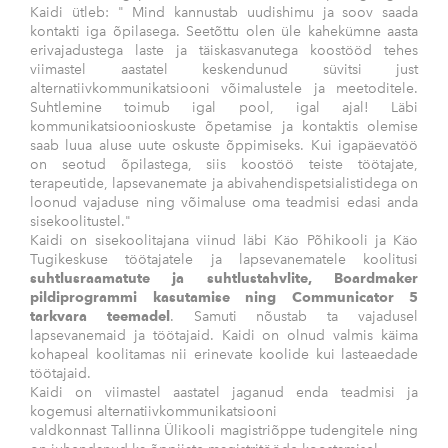
Kaidi ütleb: " Mind kannustab uudishimu ja soov saada
kontakti iga õpilasega. Seetõttu olen üle kahekümne aasta
erivajadustega laste ja täiskasvanutega koostööd tehes
viimastel aastatel keskendunud süvitsi just
alternatiivkommunikatsiooni võimalustele ja meetoditele.
Suhtlemine toimub igal pool, igal ajal! Läbi
kommunikatsioonioskuste õpetamise ja kontaktis olemise
saab luua aluse uute oskuste õppimiseks. Kui igapäevatöö
on seotud õpilastega, siis koostöö teiste töötajate,
terapeutide, lapsevanemate ja abivahendispetsialistidega on
loonud vajaduse ning võimaluse oma teadmisi edasi anda
sisekoolitustel."
Kaidi on sisekoolitajana viinud läbi Käo Põhikooli ja Käo
Tugikeskuse töötajatele ja lapsevanematele koolitusi
suhtlusraamatute ja suhtlustahvlite, Boardmaker
pildiprogrammi kasutamise ning Communicator 5
tarkvara teemadel
. Samuti nõustab ta vajadusel
lapsevanemaid ja töötajaid. Kaidi on olnud valmis käima
kohapeal koolitamas nii erinevate koolide kui lasteaedade
töötajaid.
Kaidi on viimastel aastatel jaganud enda teadmisi ja
kogemusi alternatiivkommunikatsiooni
valdkonnast Tallinna Ülikooli magistriõppe tudengitele ning